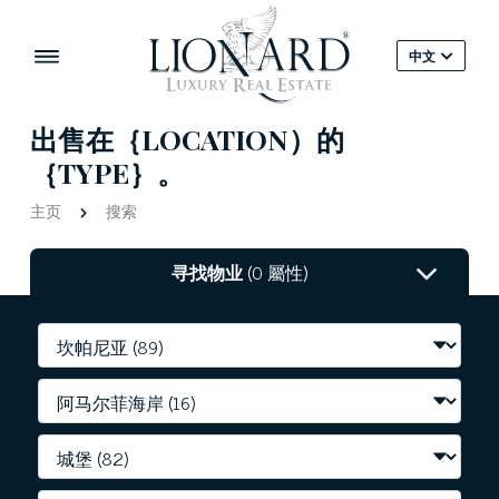
中文
出售在｛LOCATION）的
｛TYPE｝。
主页
搜索
寻找物业
(0 屬性)