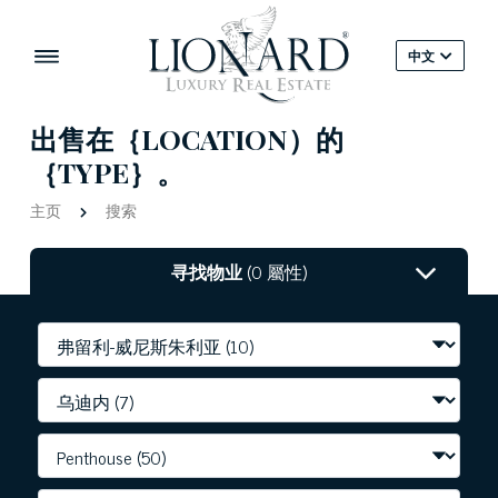
中文
出售在｛LOCATION）的
｛TYPE｝。
主页
搜索
寻找物业
(0 屬性)