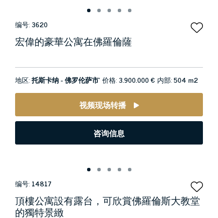
编号:
3620
宏偉的豪華公寓在佛羅倫薩
地区:
托斯卡纳 - 佛罗伦萨市’
价格:
3.900.000 €
内部:
504 m2
视频现场转播
咨询信息
编号:
14817
頂樓公寓設有露台，可欣賞佛羅倫斯大教堂
的獨特景緻