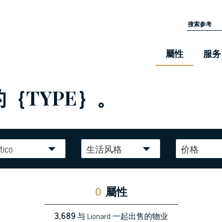
屬性
服务
的｛TYPE｝。
tico
生活风格
价格
0
屬性
3,689
与 Lionard 一起出售的物业