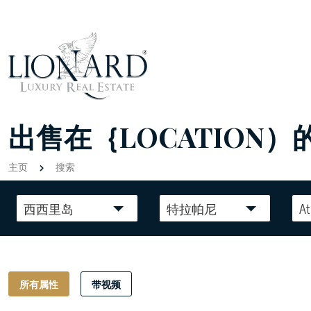
出售在｛LOCATION）
主页
搜索
西西里岛
特拉帕尼
At
所有属性
带视频