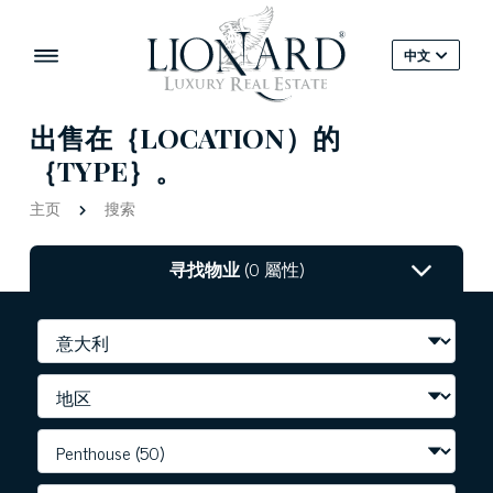
中文
出售在｛LOCATION）的
｛TYPE｝。
主页
搜索
寻找物业
(0 屬性)