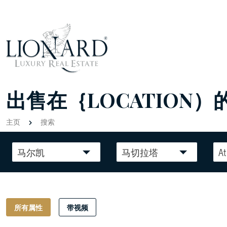
出售在｛LOCATION）
主页
搜索
马尔凯
马切拉塔
At
所有属性
带视频