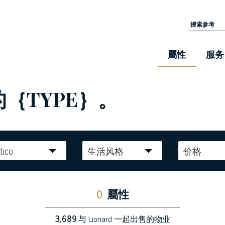
屬性
服务
的｛TYPE｝。
tico
生活风格
价格
0
屬性
3,689
与 Lionard 一起出售的物业