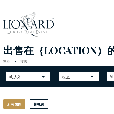
出售在｛LOCATION）
主页
搜索
意大利
地区
At
所有属性
带视频