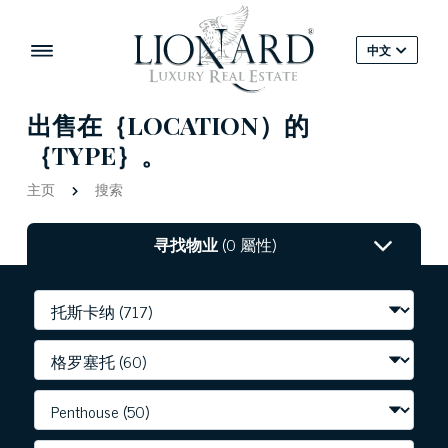
中文
出售在｛LOCATION）的
｛TYPE｝。
主页
搜索
寻找物业
(0 屬性)