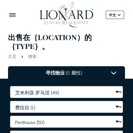
中文
出售在｛LOCATION）的
｛TYPE｝。
主页
搜索
寻找物业
(0 屬性)