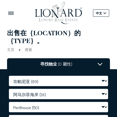
中文
出售在｛LOCATION）的
｛TYPE｝。
主页
搜索
寻找物业
(0 屬性)