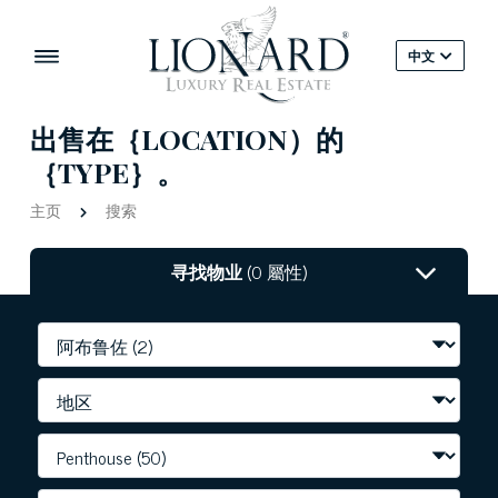
中文
出售在｛LOCATION）的
｛TYPE｝。
主页
搜索
寻找物业
(0 屬性)