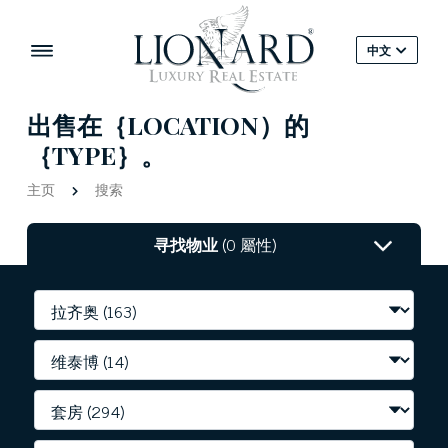
中文
出售在｛LOCATION）的
｛TYPE｝。
主页
搜索
寻找物业
(0 屬性)