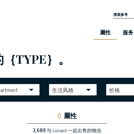
屬性
服务
的｛TYPE｝。
partment
生活风格
价格
0
屬性
3,689
与 Lionard 一起出售的物业