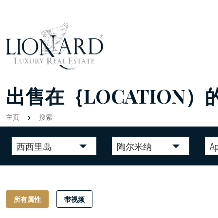
出售在｛LOCATION）
主页
搜索
西西里岛
陶尔米纳
A
所有属性
带视频