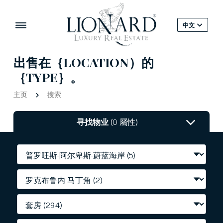
中文
出售在｛LOCATION）的
｛TYPE｝。
主页
搜索
寻找物业
(0 屬性)