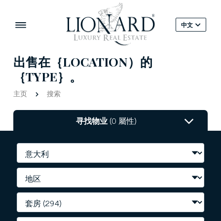
中文
出售在｛LOCATION）的
｛TYPE｝。
主页
搜索
寻找物业
(0 屬性)