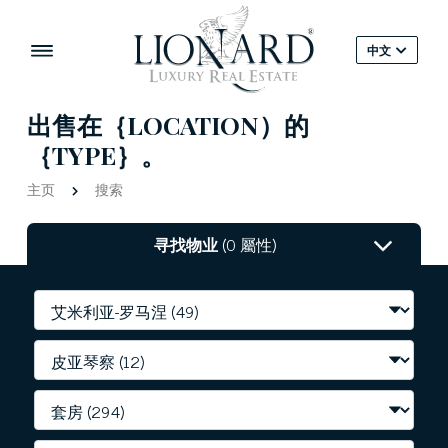
中文
出售在｛LOCATION）的
｛TYPE｝。
主页
搜索
寻找物业
(0 屬性)