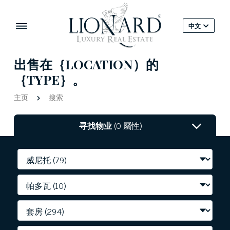
中文
出售在｛LOCATION）的
｛TYPE｝。
主页
搜索
寻找物业
(0 屬性)