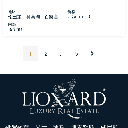
地区
价格
伦巴第 - 科莫湖 - 百樂宮
2.530.000 €
内部
160 m2
1
2
...
5
佛罗伦萨
-
米兰
-
罗马
-
那不勒斯
-
威尼斯
-