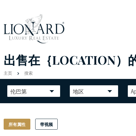
出售在｛LOCATION）
主页
搜索
伦巴第
地区
A
所有属性
带视频