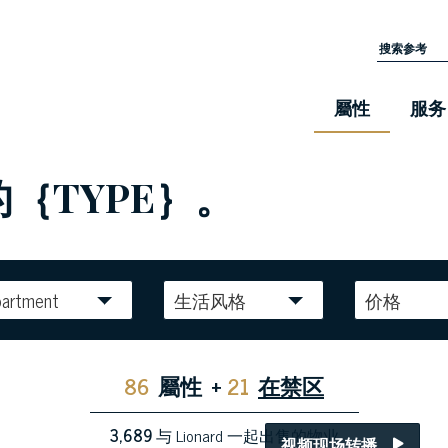
屬性
服务
的｛TYPE｝。
partment
生活风格
价格
86
屬性
+
21
在禁区
3,689
与 Lionard 一起出售的物业
视频现场转播