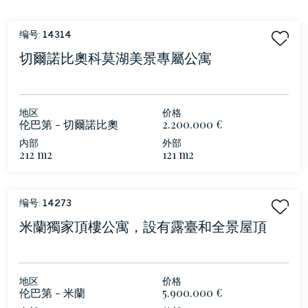
编号:
14314
切爾諾比奧科莫湖美景專屬公寓
地区
价格
伦巴第 - 切爾諾比奧
2.200.000 €
内部
外部
212 m2
121 m2
编号:
14273
米蘭獨家頂樓公寓，設有露臺和全景屋頂
地区
价格
伦巴第 - 米蘭
5.900.000 €