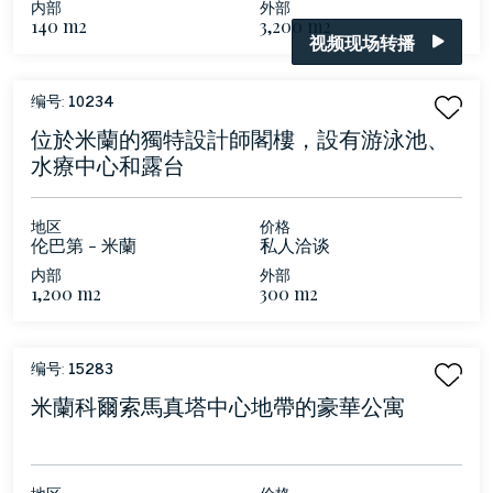
内部
外部
140 m2
3,200 m2
视频现场转播
编号:
10234
位於米蘭的獨特設計師閣樓，設有游泳池、
水療中心和露台
地区
价格
伦巴第 - 米蘭
私人洽谈
内部
外部
1,200 m2
300 m2
编号:
15283
米蘭科爾索馬真塔中心地帶的豪華公寓
地区
价格