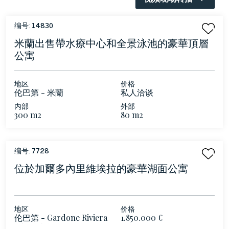
编号:
14830
米蘭出售帶水療中心和全景泳池的豪華頂層
公寓
地区
价格
伦巴第 - 米蘭
私人洽谈
内部
外部
300 m2
80 m2
编号:
7728
位於加爾多內里維埃拉的豪華湖面公寓
地区
价格
伦巴第 - Gardone Riviera
1.850.000 €
- 加爾達湖