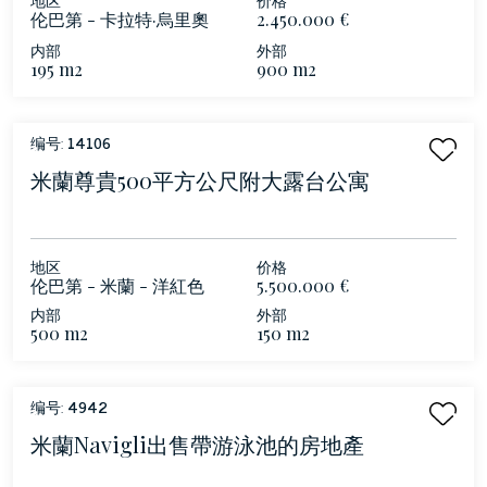
伦巴第 - 卡拉特·烏里奧
2.450.000 €
（Carate Urio）
内部
外部
195 m2
900 m2
编号:
14106
米蘭尊貴500平方公尺附大露台公寓
地区
价格
伦巴第 - 米蘭 - 洋紅色
5.500.000 €
内部
外部
500 m2
150 m2
编号:
4942
米蘭navigli出售帶游泳池的房地產