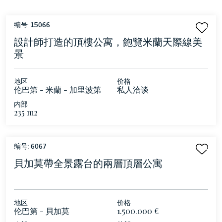
编号:
15066
設計師打造的頂樓公寓，飽覽米蘭天際線美
景
地区
价格
伦巴第 - 米蘭 - 加里波第
私人洽谈
新門
内部
235 m2
编号:
6067
貝加莫帶全景露台的兩層頂層公寓
地区
价格
伦巴第 - 貝加莫
1.500.000 €