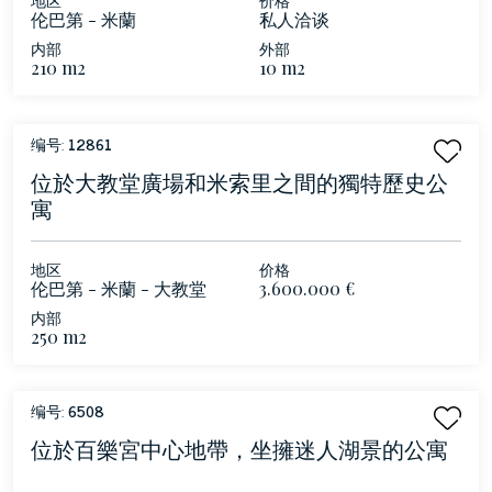
伦巴第 - 米蘭
私人洽谈
内部
外部
210 m2
10 m2
编号:
12861
位於大教堂廣場和米索里之間的獨特歷史公
寓
地区
价格
伦巴第 - 米蘭 - 大教堂
3.600.000 €
内部
250 m2
编号:
6508
位於百樂宮中心地帶，坐擁迷人湖景的公寓