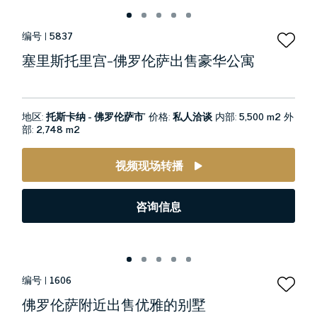
编号 |
5837
塞里斯托里宫-佛罗伦萨出售豪华公寓
地区:
托斯卡纳 - 佛罗伦萨市’
价格:
私人洽谈
内部:
5,500 m2
外
部:
2,748 m2
视频现场转播
咨询信息
编号 |
1606
佛罗伦萨附近出售优雅的别墅