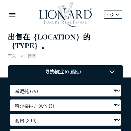
中文
出售在｛LOCATION）的
｛TYPE｝。
主页
搜索
寻找物业
(0 屬性)