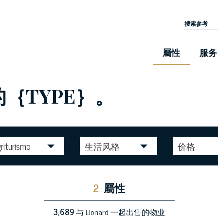
屬性
服务
的｛TYPE｝。
riturismo
生活风格
价格
2
屬性
3,689
与 Lionard 一起出售的物业