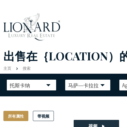
出售在｛LOCATION）
主页
搜索
托斯卡纳
马萨—卡拉拉
Ag
所有属性
带视频
视频