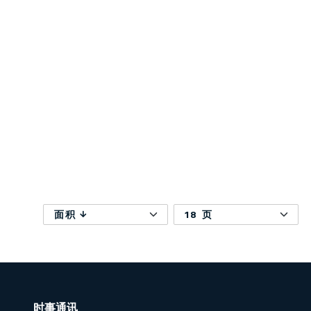
面积
18 页
时事通讯