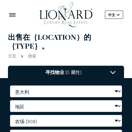
中文
出售在｛LOCATION）的
｛TYPE｝。
主页
搜索
寻找物业
(0 屬性)