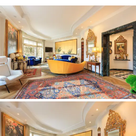
主睡眠區
與
起居室巧妙分隔，
設有
兩間寬敞的雙
人臥室，
走廊兩側均配有訂製衣櫃，
並設有
採用
優質材料打造的獨立衛浴間。
此外
，走廊還設有
一間浴室。
室內視野
開闊，確保了
靜謐私密，
而
高挑的天花板
和
淺色調的牆面
則讓
自然光線
在一
天中充分灑入室內。
明亮實用的開放式廚房
與
俯瞰內部庭院的第二個
陽台相連，
是
日常用餐和居家辦公的理想場所。
廚房旁設有一
間附獨立衛浴的客房
，非常適合
需
要更多獨立空間的住戶或房客。
此外，房屋內還
配備了
服務電梯，
方便人員
有序進出。
該物業還配備一個
實用閣樓，
可透過樓梯和
貨梯
輕鬆進入。這是一個
多功能且靈活的空間，
非常
適合用作
儲藏室、季節性衣物間或小型檔案室。