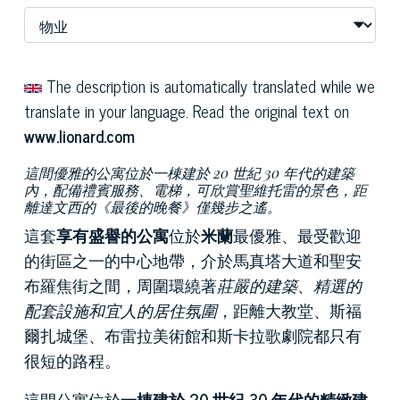
The description is automatically translated while we
translate in your language. Read the original text on
www.lionard.com
這間優雅的公寓位於一棟建於 20 世紀 30 年代的建築
內，配備禮賓服務、電梯，可欣賞聖維托雷的景色，距
離達文西的《最後的晚餐》僅幾步之遙。
這套
享有盛譽的公寓
位於
米蘭
最優雅、最受歡迎
的街區之一的中心地帶，介於馬真塔大道和聖安
布羅焦街之間，周圍環繞著
莊嚴的建築、精選的
配套設施和宜人的居住氛圍
，距離大教堂、斯福
爾扎城堡、布雷拉美術館和斯卡拉歌劇院都只有
很短的路程。
這間公寓位於
一棟建於 20 世紀 30 年代的精緻建