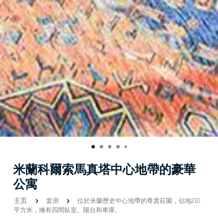
米蘭科爾索馬真塔中心地帶的豪華
公寓
主页
套房
位於米蘭歷史中心地帶的尊貴莊園，佔地210
平方米，擁有四間臥室、陽台和車庫。