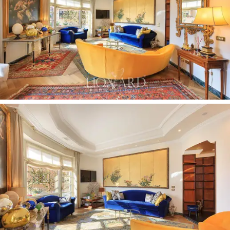
距離大樓幾步之遙的是一個
單車位車庫，
也
可選
擇
出售，
這在這樣的市中心地段尤為珍貴。