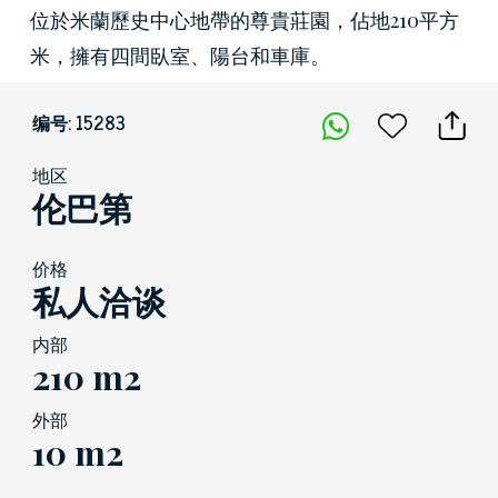
位於米蘭歷史中心地帶的尊貴莊園，佔地210平方
米，擁有四間臥室、陽台和車庫。
编号: 15283
地区
伦巴第
价格
私人洽谈
内部
210 m2
外部
10 m2