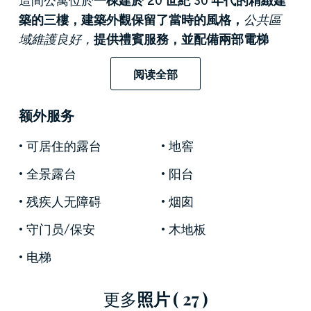
築的三樓，建築外觀保留了當時的風格，
公共區
域維護良好，
提供禮賓服務，並配備兩部電梯
——
一部主電梯和一部服務電梯，方便連接地下
阅读全部
室和閣樓。入口通往
優雅的衣帽間走廊，走廊
盡
頭是
令人驚豔的轉角起居區
：一個
寬敞的雙客
额外服务
廳，配有壁爐、大窗戶，並可通往一個半封閉式
陽台，陽台
俯瞰
聖維托雷歷史悠久的正面
，對面
可居住的露台
地窖
沒有任何建築物遮擋，確保了充足的
採光和私密
全景露台
阳台
性。
残疾人无障碍
烟囱
起居區
與
正式餐廳相連，
鋪設
人字形拼花地板，
鋪設
精美地毯，並飾
以護牆板，門框和過道均採
守门员/保安
木地板
用
標誌性的綠色阿爾卑斯大理石
，與
建築原有的
电梯
細節相呼應。
相鄰的房間
目前用作
書房或私人休
息室，
可改建為
獨立衛浴的客房
，為需要額外工
更多
照片
( 27 )
作空間或房間的人提供
極大的靈活性
。