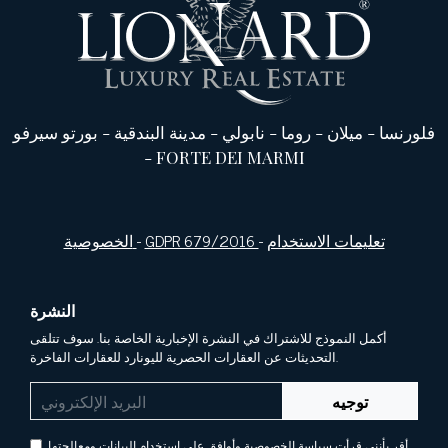
فلورنسا
-
ميلان
-
روما
-
نابولي
-
مدينة البندقية
-
بورتو سيرفو
-
FORTE DEI MARMI
تعليمات الاستخدام
-
GDPR 679/2016
-
الخصوصية
النشرة
أكمل النموذج للاشتراك في النشرة الإخبارية الخاصة بنا. سوف تتلقى
التحديثات عن العقارات الحصرية لليونارد للعقارات الفاخرة.
توجيه
أقر بأنني قرأت سياسة الخصوصية وأوافق على استخدام البيانات ومعالجتها