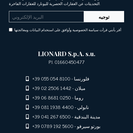
التحديثات عن العقارات الحصرية لليونارد للعقارات الفاخرة.
توجيه
أقر بأنني قرأت سياسة الخصوصية وأوافق على استخدام البيانات ومعالجتها
LIONARD S.p.A. s.u.
P.I. 01660450477
- فلورنسا
+39 055 054 8100
- ميلان
+39 02 2506 1442
- روما
+39 06 8681 0250
- نابولي
+39 081 1938 4400
- مدينة البندقية
+39 041 267 6500
- بورتو سيرفو
+39 0789 192 5600